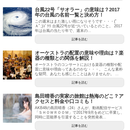
台風22号「サオラー」の意味は？2017
年の台風の名前一覧と決め方！
この週末はまた激しい雨になりそうです・・・(ﾟ
Ａﾟ;)ｺﾞｸﾘ 台風22号が近づいているとのこと。 2017
年は台風の当たり年で、週末の...
記事を読む
オーケストラの配置の意味や理由は？楽
器の種類との関係を解説！
オーケストラのコンサートにおける楽器の種類や配
置に意味や理由ってあるのかな・・・。 こんな素朴
な疑問、あなたも感じたことはありませんか。 ...
記事を読む
島田晴香の実家の旅館は熱海のどこ？ア
クセスと料金や口コミも！
AKB48の島田晴香（24）さんが、動画配信サービス
「ＳＨＯＷＲＯＯＭ」で2017年9月をめどに卒業し、
同時に芸能界を引退することを突然発表...
記事を読む