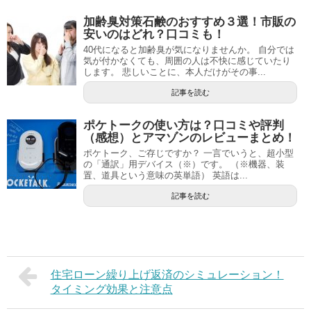
加齢臭対策石鹸のおすすめ３選！市販の
安いのはどれ？口コミも！
40代になると加齢臭が気になりませんか。 自分では
気が付かなくても、周囲の人は不快に感じていたり
します。 悲しいことに、本人だけがその事...
記事を読む
ポケトークの使い方は？口コミや評判
（感想）とアマゾンのレビューまとめ！
ポケトーク、ご存じですか？ 一言でいうと、超小型
の「通訳」用デバイス（※）です。 （※機器、装
置、道具という意味の英単語） 英語は...
記事を読む
住宅ローン繰り上げ返済のシミュレーション！
タイミング効果と注意点