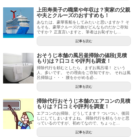
上田寿美子の職業や年収は？実家の父親
や夫とクルーズのおすすめも！
あなたは、豪華客船をしてみたいと思いますか？ そ
もそも、豪華クルーズの旅がどんなものだかご存知
ですか？ 正直言いますと、筆者はお恥ずかし...
記事を読む
おそうじ本舗の風呂釜掃除の値段(見積
もり)は？口コミや評判も調査！
掃除代行を頼むとしたら、まずお風呂場！ という
人、多いです。 その理由をご存知ですか。 それは風
呂掃除は・・・ 腰をかがめる必...
記事を読む
掃除代行おそうじ本舗のエアコンの見積
もりは？口コミや評判を調査！
エアコンのお掃除、どうしてます？ ついつい、後回
しにしてしまいますよね。 掃除代行を頼もうかと思
っているのですが、初めてなので、ちょっと...
記事を読む