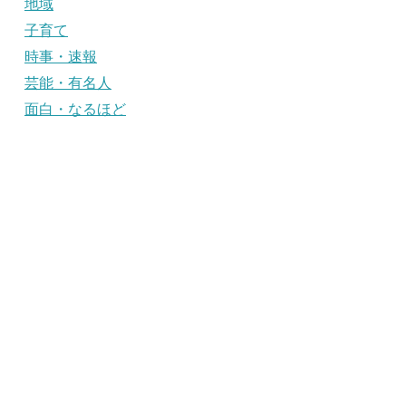
地域
子育て
時事・速報
芸能・有名人
面白・なるほど