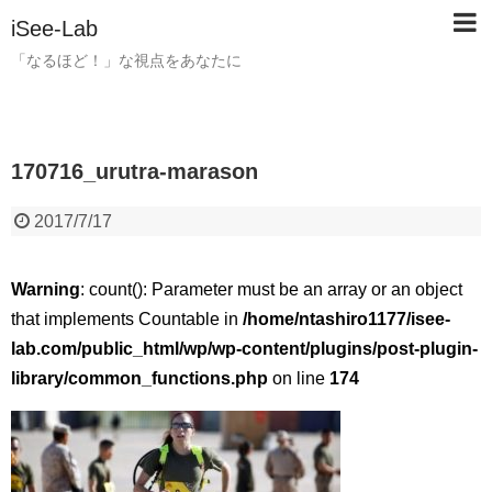
iSee-Lab
「なるほど！」な視点をあなたに
170716_urutra-marason
2017/7/17
Warning
: count(): Parameter must be an array or an object
that implements Countable in
/home/ntashiro1177/isee-
lab.com/public_html/wp/wp-content/plugins/post-plugin-
library/common_functions.php
on line
174