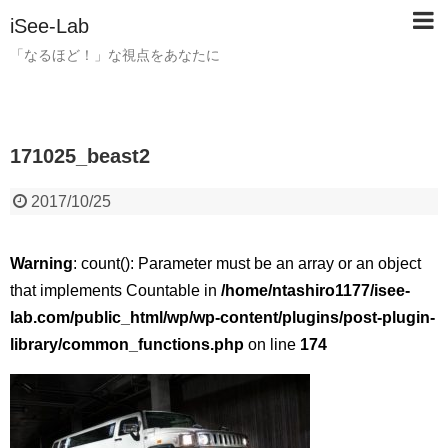
iSee-Lab
「なるほど！」な視点をあなたに
171025_beast2
2017/10/25
Warning
: count(): Parameter must be an array or an object
that implements Countable in
/home/ntashiro1177/isee-
lab.com/public_html/wp/wp-content/plugins/post-plugin-
library/common_functions.php
on line
174