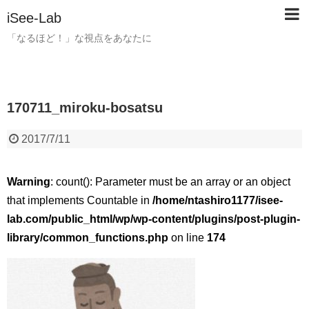
iSee-Lab
「なるほど！」な視点をあなたに
170711_miroku-bosatsu
2017/7/11
Warning
: count(): Parameter must be an array or an object
that implements Countable in
/home/ntashiro1177/isee-
lab.com/public_html/wp/wp-content/plugins/post-plugin-
library/common_functions.php
on line
174