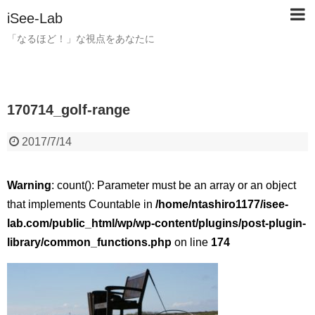
iSee-Lab
「なるほど！」な視点をあなたに
170714_golf-range
2017/7/14
Warning
: count(): Parameter must be an array or an object
that implements Countable in
/home/ntashiro1177/isee-
lab.com/public_html/wp/wp-content/plugins/post-plugin-
library/common_functions.php
on line
174