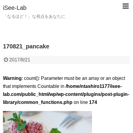
iSee-Lab
「なるほど！」な視点をあなたに
170821_pancake
2017/8/21
Warning
: count(): Parameter must be an array or an object
that implements Countable in
/home/ntashiro1177/isee-
lab.com/public_html/wp/wp-content/plugins/post-plugin-
library/common_functions.php
on line
174