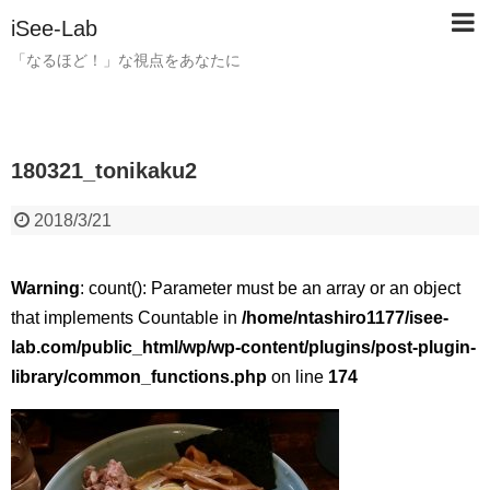
iSee-Lab
「なるほど！」な視点をあなたに
180321_tonikaku2
2018/3/21
Warning
: count(): Parameter must be an array or an object
that implements Countable in
/home/ntashiro1177/isee-
lab.com/public_html/wp/wp-content/plugins/post-plugin-
library/common_functions.php
on line
174