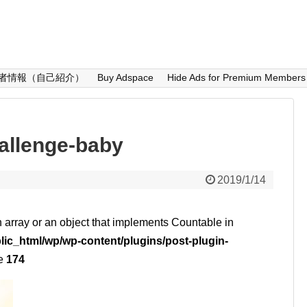
者情報（自己紹介）
Buy Adspace
Hide Ads for Premium Members
llenge-baby
2019/1/14
n array or an object that implements Countable in
lic_html/wp/wp-content/plugins/post-plugin-
ne
174