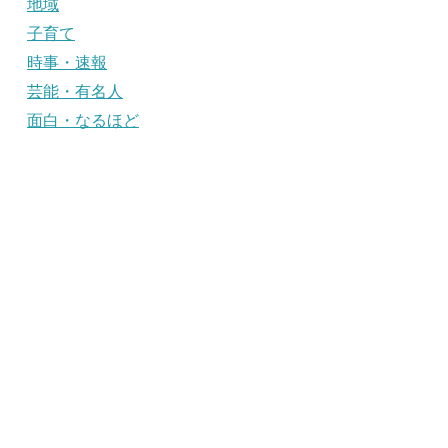
地域
子育て
時事・速報
芸能・有名人
面白・なるほど