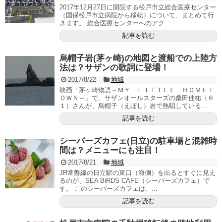
2017年12月27日に開院する松戸市立総合医療センター
（国保松戸市立病院から移転）について、まとめて行
きます。 総合医療センターへのアク...
記事を読む
烏帽子岩(茅ヶ崎)の地図と渡船での上陸方
法は？サザンの歌詞に登場！
2017/8/22
地域
映画「茅ヶ崎物語～ＭＹ ＬＩＴＴＬＥ ＨＯＭＥＴ
ＯＷＮ～」で、サザンオールスターズの桑田佳祐（６
１）さんが、烏帽子（えぼし）岩で熱唱している...
記事を読む
シーバーズカフェ(日立)の駐車場と混雑時
間は？メニューにも注目！
2017/8/21
地域
JR常磐線の日立駅の東口（海側）を出るとすぐに見え
るのが、SEA BiRDS CAFE（シーバーズカフェ）で
す。 このシーバーズカフェは、...
記事を読む