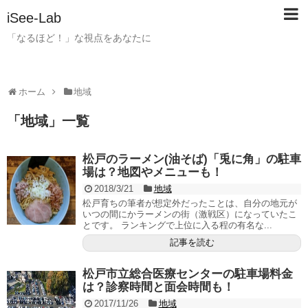
iSee-Lab
「なるほど！」な視点をあなたに
ホーム
地域
「
地域
」
一覧
松戸のラーメン(油そば)「兎に角」の駐車
場は？地図やメニューも！
2018/3/21
地域
松戸育ちの筆者が想定外だったことは、自分の地元が
いつの間にかラーメンの街（激戦区）になっていたこ
とです。 ランキングで上位に入る程の有名な...
記事を読む
松戸市立総合医療センターの駐車場料金
は？診察時間と面会時間も！
2017/11/26
地域