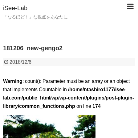
iSee-Lab
「なるほど！」な視点をあなたに
181206_new-gengo2
2018/12/6
Warning
: count(): Parameter must be an array or an object
that implements Countable in
/home/ntashiro1177/isee-
lab.com/public_html/wp/wp-content/plugins/post-plugin-
library/common_functions.php
on line
174