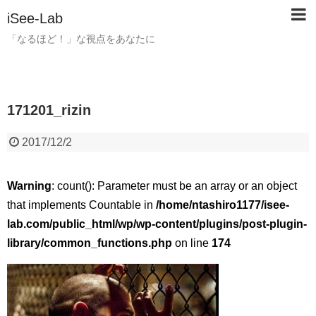
iSee-Lab
「なるほど！」な視点をあなたに
171201_rizin
2017/12/2
Warning
: count(): Parameter must be an array or an object
that implements Countable in
/home/ntashiro1177/isee-
lab.com/public_html/wp/wp-content/plugins/post-plugin-
library/common_functions.php
on line
174