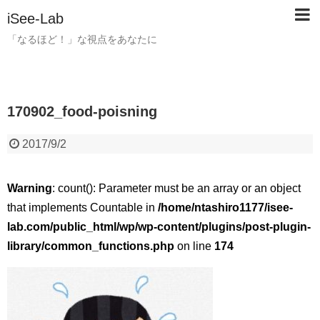
iSee-Lab
「なるほど！」な視点をあなたに
170902_food-poisning
2017/9/2
Warning
: count(): Parameter must be an array or an object
that implements Countable in
/home/ntashiro1177/isee-
lab.com/public_html/wp/wp-content/plugins/post-plugin-
library/common_functions.php
on line
174