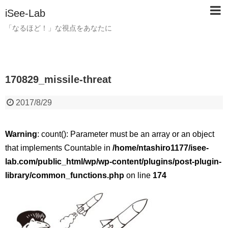
iSee-Lab
「なるほど！」な視点をあなたに
170829_missile-threat
2017/8/29
Warning
: count(): Parameter must be an array or an object
that implements Countable in
/home/ntashiro1177/isee-
lab.com/public_html/wp/wp-content/plugins/post-plugin-
library/common_functions.php
on line
174