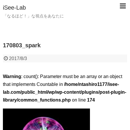
iSee-Lab
「なるほど！」な視点をあなたに
170803_spark
2017/8/3
Warning
: count(): Parameter must be an array or an object
that implements Countable in
/home/ntashiro1177/isee-
lab.com/public_html/wp/wp-content/plugins/post-plugin-
library/common_functions.php
on line
174