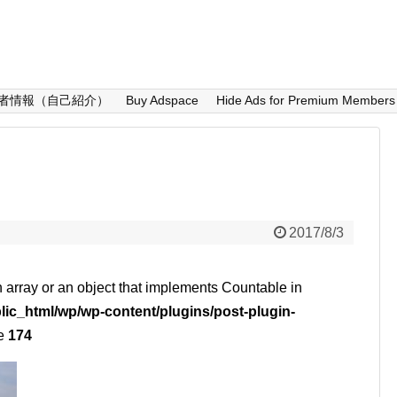
者情報（自己紹介）
Buy Adspace
Hide Ads for Premium Members
2017/8/3
n array or an object that implements Countable in
lic_html/wp/wp-content/plugins/post-plugin-
ne
174