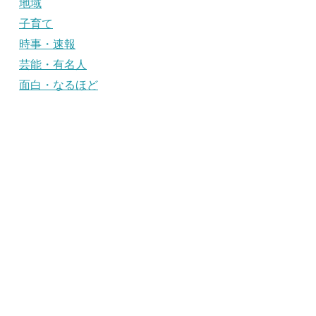
地域
子育て
時事・速報
芸能・有名人
面白・なるほど