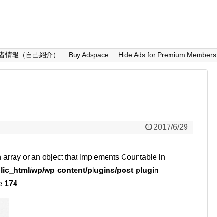
者情報（自己紹介）
Buy Adspace
Hide Ads for Premium Members
2017/6/29
n array or an object that implements Countable in
lic_html/wp/wp-content/plugins/post-plugin-
ne
174