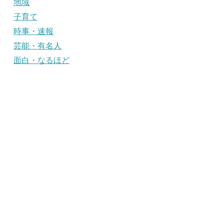
地域
子育て
時事・速報
芸能・有名人
面白・なるほど