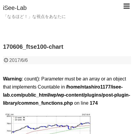
iSee-Lab
「なるほど！」な視点をあなたに
170606_ftse100-chart
2017/6/6
Warning
: count(): Parameter must be an array or an object
that implements Countable in
/home/ntashiro1177/isee-
lab.com/public_html/wp/wp-content/plugins/post-plugin-
library/common_functions.php
on line
174