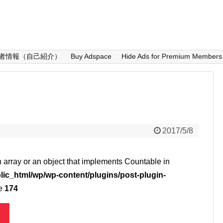
者情報（自己紹介）
Buy Adspace
Hide Ads for Premium Members
2017/5/8
n array or an object that implements Countable in
lic_html/wp/wp-content/plugins/post-plugin-
ne
174