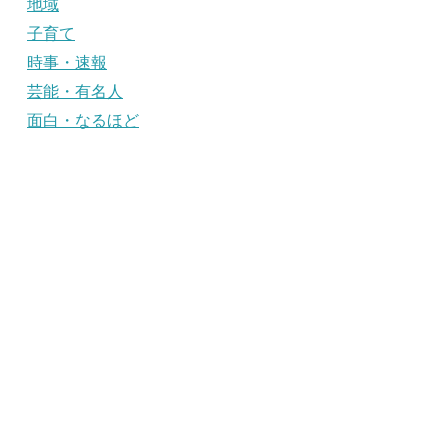
地域
子育て
時事・速報
芸能・有名人
面白・なるほど