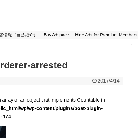
者情報（自己紹介）
Buy Adspace
Hide Ads for Premium Members
rderer-arrested
2017/4/14
n array or an object that implements Countable in
lic_html/wp/wp-content/plugins/post-plugin-
ne
174