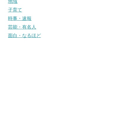
地域
子育て
時事・速報
芸能・有名人
面白・なるほど