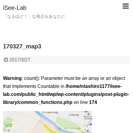
iSee-Lab
「なるほど！」な視点をあなたに
170327_map3
2017/3/27
Warning
: count(): Parameter must be an array or an object
that implements Countable in
/home/ntashiro1177/isee-
lab.com/public_html/wp/wp-content/plugins/post-plugin-
library/common_functions.php
on line
174