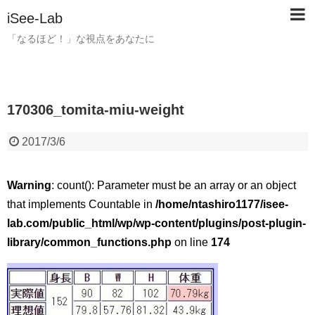
iSee-Lab
「なるほど！」な視点をあなたに
170306_tomita-miu-weight
2017/3/6
Warning
: count(): Parameter must be an array or an object
that implements Countable in
/home/ntashiro1177/isee-
lab.com/public_html/wp/wp-content/plugins/post-plugin-
library/common_functions.php
on line
174