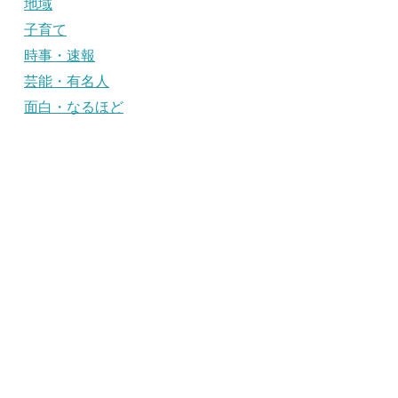
地域
子育て
時事・速報
芸能・有名人
面白・なるほど