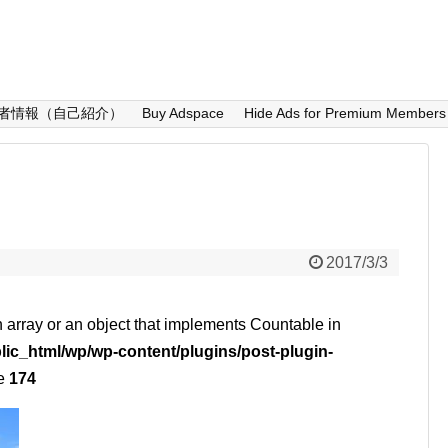
者情報（自己紹介）
Buy Adspace
Hide Ads for Premium Members
e
2017/3/3
n array or an object that implements Countable in
lic_html/wp/wp-content/plugins/post-plugin-
ne
174